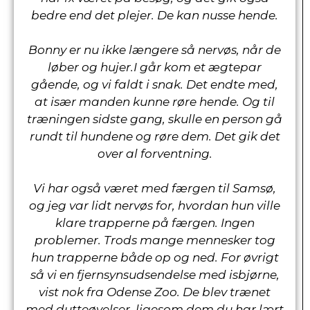
bedre end det plejer. De kan nusse hende.
Bonny er nu ikke længere så nervøs, når de
løber og hujer.I går kom et ægtepar
gående, og vi faldt i snak. Det endte med,
at især manden kunne røre hende. Og til
træningen sidste gang, skulle en person gå
rundt til hundene og røre dem. Det gik det
over al forventning.
Vi har også været med færgen til Samsø,
og jeg var lidt nervøs for, hvordan hun ville
klare trapperne på færgen. Ingen
problemer. Trods mange mennesker tog
hun trapperne både op og ned. For øvrigt
så vi en fjernsynsudsendelse med isbjørne,
vist nok fra Odense Zoo. De blev trænet
med dutteøvelser, ligesom dem du har lært